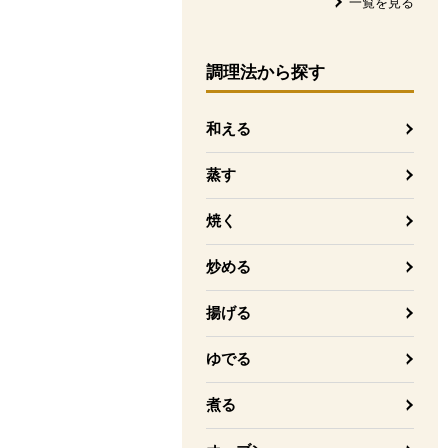
一覧を見る
調理法
から探す
和える
蒸す
焼く
炒める
揚げる
ゆでる
煮る