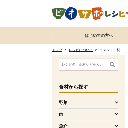
本文へジャンプする。
ページの先頭です。
ここからサイト内共通メニューです。
サイト内共通メニューをスキップする
はじめての方へ
サイト内共通メニューここまで。
ここから現在位置です。
現在位置ここまで
トップ
>
レシピについて
>
コメント一覧
ここから消費材検索メニューです。
消費材検索メニューここまで。
ここから本文です。
食材
から探す
野菜
を開く
肉
を開く
魚介