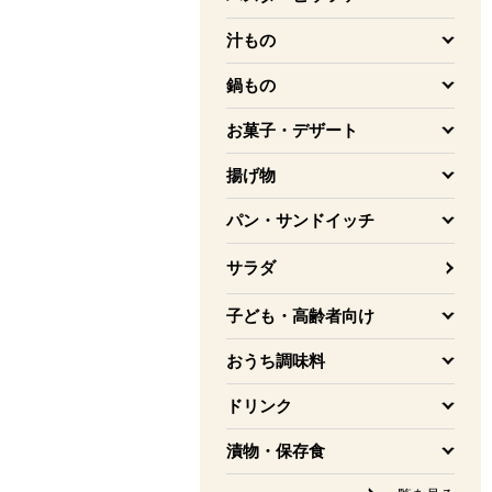
を開く
汁もの
を開く
鍋もの
を開く
お菓子・デザート
を開く
揚げ物
を開く
パン・サンドイッチ
を開く
サラダ
子ども・高齢者向け
を開く
おうち調味料
を開く
ドリンク
を開く
漬物・保存食
を開く