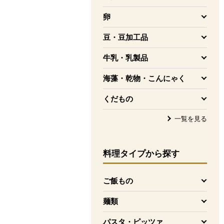
を開く
卵
を開く
豆・豆加工品
を開く
牛乳・乳製品
を開く
海藻・乾物・こんにゃく
を開く
くだもの
を開く
一覧を見る
料理タイプ
から探す
ご飯もの
を開く
麺類
を開く
パスタ・ピッツァ