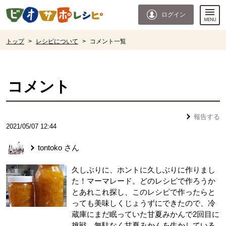
本文へジャンプする。
ページの先頭です。
ログイン
ここからサイト内共通メニューです。
サイト内共通メニューをスキップする
サイト内共通メニューここまで。
ここから現在位置です。
トップ
>
レシピについて
>
コメント一覧
現在位置ここまで
コメント
報告する
2021/05/07 12:44
tontoko
さん
久しぶりに、ホントに久しぶりに作りまし
た！マーマレード。どのレシピで作ろうか
とあれこれ探し、このレシピで作ったらと
っても美味しくじょうずにできたので、冷
蔵庫にまだ眠っていた甘夏みかんで2回目に
挑戦。無駄なく甘夏みかんを生かしている