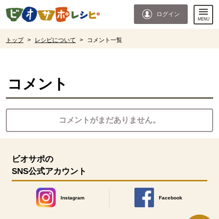
本文へジャンプする。
ページの先頭です。
ログイン
ここからサイト内共通メニューです。
サイト内共通メニューをスキップする
サイト内共通メニューここまで。
ここから現在位置です。
トップ
>
レシピについて
>
コメント一覧
現在位置ここまで
コメント
コメントがまだありません。
ビオサポの
SNS公式アカウント
Instagram
Facebook
別のウィンドウで開きます。
別のウィンドウで開きます