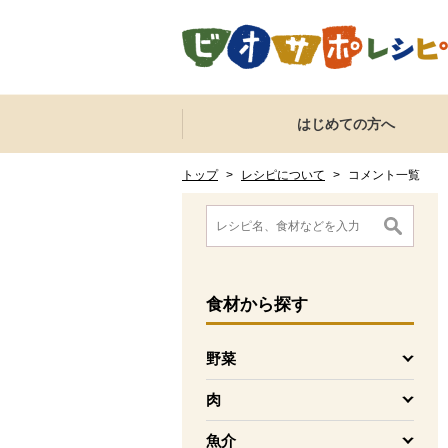
本文へジャンプする。
ページの先頭です。
ここからサイト内共通メニューです。
サイト内共通メニューをスキップする
はじめての方へ
サイト内共通メニューここまで。
ここから現在位置です。
現在位置ここまで
トップ
>
レシピについて
>
コメント一覧
ここから消費材検索メニューです。
消費材検索メニューここまで。
ここから本文です。
食材
から探す
野菜
を開く
肉
を開く
魚介