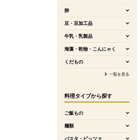
を開く
卵
を開く
豆・豆加工品
を開く
牛乳・乳製品
を開く
海藻・乾物・こんにゃく
を開く
くだもの
を開く
一覧を見る
料理タイプ
から探す
ご飯もの
を開く
麺類
を開く
パスタ・ピッツァ