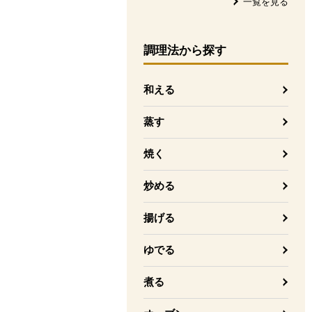
一覧を見る
調理法
から探す
和える
蒸す
焼く
炒める
揚げる
ゆでる
煮る