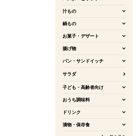
を開く
汁もの
を開く
鍋もの
を開く
お菓子・デザート
を開く
揚げ物
を開く
パン・サンドイッチ
を開く
サラダ
子ども・高齢者向け
を開く
おうち調味料
を開く
ドリンク
を開く
漬物・保存食
を開く