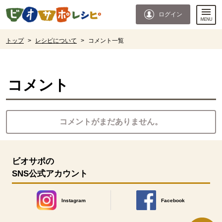
本文へジャンプする。
ページの先頭です。
ログイン
ここからサイト内共通メニューです。
サイト内共通メニューをスキップする
サイト内共通メニューここまで。
ここから現在位置です。
トップ
>
レシピについて
>
コメント一覧
現在位置ここまで
コメント
コメントがまだありません。
ビオサポの
SNS公式アカウント
Instagram
Facebook
別のウィンドウで開きます。
別のウィンドウで開きます