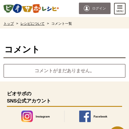
本文へジャンプする。
ページの先頭です。
ログイン
ここからサイト内共通メニューです。
サイト内共通メニューをスキップする
サイト内共通メニューここまで。
ここから現在位置です。
トップ
>
レシピについて
>
コメント一覧
現在位置ここまで
コメント
コメントがまだありません。
ビオサポの
SNS公式アカウント
Instagram
Facebook
別のウィンドウで開きます。
別のウィンドウで開きます