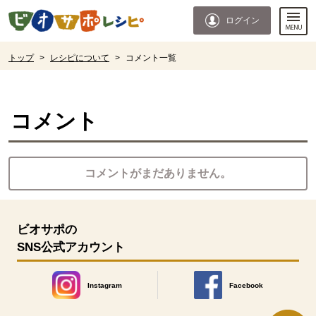
本文へジャンプする。
ページの先頭です。
ログイン
ここからサイト内共通メニューです。
サイト内共通メニューをスキップする
サイト内共通メニューここまで。
ここから現在位置です。
トップ
>
レシピについて
>
コメント一覧
現在位置ここまで
コメント
コメントがまだありません。
ビオサポの
SNS公式アカウント
Instagram
Facebook
別のウィンドウで開きます。
別のウィンドウで開きます