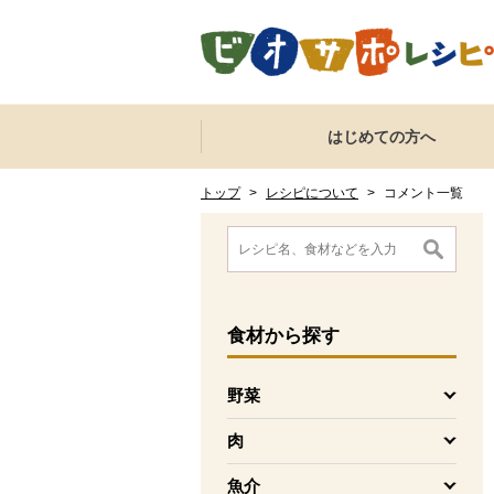
本文へジャンプする。
ページの先頭です。
ここからサイト内共通メニューです。
サイト内共通メニューをスキップする
はじめての方へ
サイト内共通メニューここまで。
ここから現在位置です。
現在位置ここまで
トップ
>
レシピについて
>
コメント一覧
ここから消費材検索メニューです。
消費材検索メニューここまで。
ここから本文です。
食材
から探す
野菜
を開く
肉
を開く
魚介