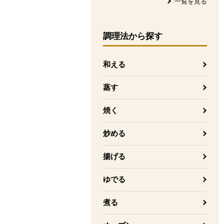
一覧を見る
調理法
から探す
和える
蒸す
焼く
炒める
揚げる
ゆでる
煮る