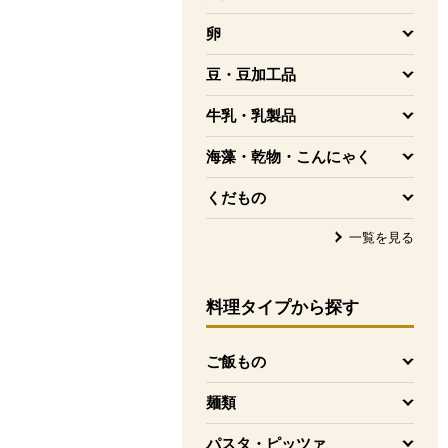
を開く
卵
を開く
豆・豆加工品
を開く
牛乳・乳製品
を開く
海藻・乾物・こんにゃく
を開く
くだもの
を開く
一覧を見る
料理タイプ
から探す
ご飯もの
を開く
麺類
を開く
パスタ・ピッツァ