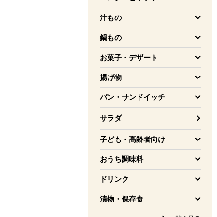
を開く
汁もの
を開く
鍋もの
を開く
お菓子・デザート
を開く
揚げ物
を開く
パン・サンドイッチ
を開く
サラダ
子ども・高齢者向け
を開く
おうち調味料
を開く
ドリンク
を開く
漬物・保存食
を開く