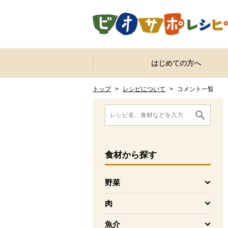
本文へジャンプする。
ページの先頭です。
ここからサイト内共通メニューです。
サイト内共通メニューをスキップする
はじめての方へ
サイト内共通メニューここまで。
ここから現在位置です。
現在位置ここまで
トップ
>
レシピについて
>
コメント一覧
ここから消費材検索メニューです。
消費材検索メニューここまで。
ここから本文です。
食材
から探す
野菜
を開く
肉
を開く
魚介