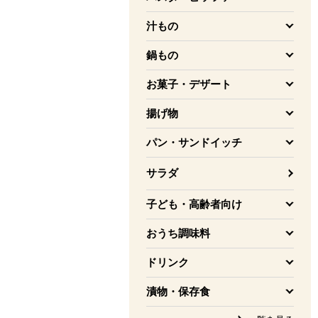
を開く
汁もの
を開く
鍋もの
を開く
お菓子・デザート
を開く
揚げ物
を開く
パン・サンドイッチ
を開く
サラダ
子ども・高齢者向け
を開く
おうち調味料
を開く
ドリンク
を開く
漬物・保存食
を開く