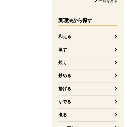
一覧を見る
調理法
から探す
和える
蒸す
焼く
炒める
揚げる
ゆでる
煮る