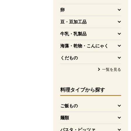
を開く
卵
を開く
豆・豆加工品
を開く
牛乳・乳製品
を開く
海藻・乾物・こんにゃく
を開く
くだもの
を開く
一覧を見る
料理タイプ
から探す
ご飯もの
を開く
麺類
を開く
パスタ・ピッツァ