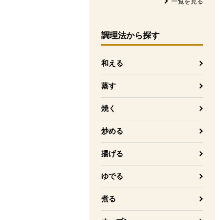
一覧を見る
調理法
から探す
和える
蒸す
焼く
炒める
揚げる
ゆでる
煮る