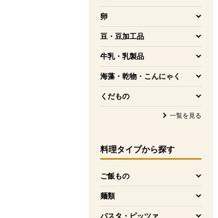
を開く
卵
を開く
豆・豆加工品
を開く
牛乳・乳製品
を開く
海藻・乾物・こんにゃく
を開く
くだもの
を開く
一覧を見る
料理タイプ
から探す
ご飯もの
を開く
麺類
を開く
パスタ・ピッツァ