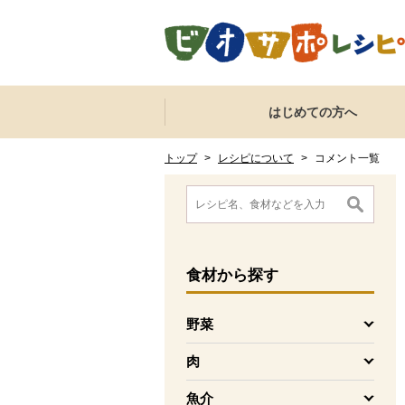
本文へジャンプする。
ページの先頭です。
ここからサイト内共通メニューです。
サイト内共通メニューをスキップする
はじめての方へ
サイト内共通メニューここまで。
ここから現在位置です。
現在位置ここまで
トップ
>
レシピについて
>
コメント一覧
ここから消費材検索メニューです。
消費材検索メニューここまで。
ここから本文です。
食材
から探す
野菜
を開く
肉
を開く
魚介