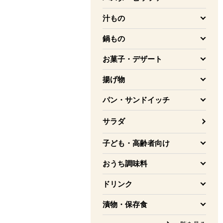
を開く
汁もの
を開く
鍋もの
を開く
お菓子・デザート
を開く
揚げ物
を開く
パン・サンドイッチ
を開く
サラダ
子ども・高齢者向け
を開く
おうち調味料
を開く
ドリンク
を開く
漬物・保存食
を開く