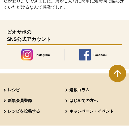
たが彩りよくできました。肩がこんなに簡単に短時間で柔らか
くいただけるなんて感激でした。
ビオサポの
SNS公式アカウント
Instagram
Facebook
別のウィンドウで開きます。
別のウィンドウで開きます
本文ここまで。
ここから共通フッターメニューです。
レシピ
連載コラム
新規会員登録
はじめての方へ
レシピを投稿する
キャンペーン・イベント