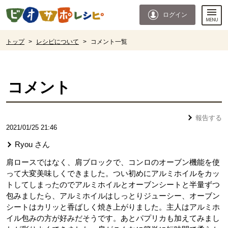
本文へジャンプする。
ページの先頭です。
ログイン
ここからサイト内共通メニューです。
サイト内共通メニューをスキップする
サイト内共通メニューここまで。
ここから現在位置です。
トップ
>
レシピについて
>
コメント一覧
現在位置ここまで
コメント
報告する
2021/01/25 21:46
Ryou
さん
肩ロースではなく、肩ブロックで、コンロのオーブン機能を使
って大変美味しくできました。つい初めにアルミホイルをカッ
トしてしまったのでアルミホイルとオーブンシートと半量ずつ
包みましたら、アルミホイルはしっとりジューシー、オーブン
シートはカリッと香ばしく焼き上がりました。主人はアルミホ
イル包みの方が好みだそうです。あとパプリカも加えてみまし