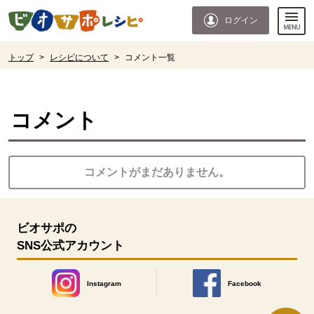
本文へジャンプする。
ページの先頭です。
ログイン
ここからサイト内共通メニューです。
サイト内共通メニューをスキップする
サイト内共通メニューここまで。
ここから現在位置です。
トップ
>
レシピについて
>
コメント一覧
現在位置ここまで
コメント
コメントがまだありません。
ビオサポの
SNS公式アカウント
Instagram
Facebook
別のウィンドウで開きます。
別のウィンドウで開きます