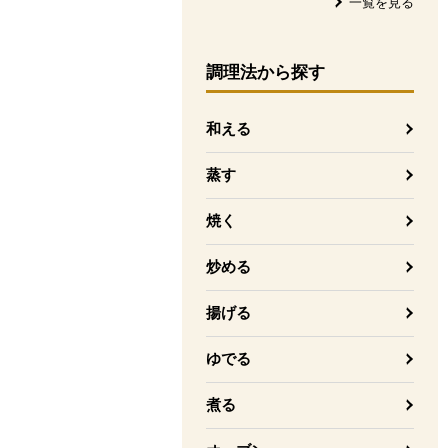
一覧を見る
調理法
から探す
和える
蒸す
焼く
炒める
揚げる
ゆでる
煮る