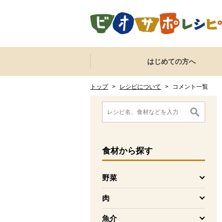
本文へジャンプする。
ページの先頭です。
ここからサイト内共通メニューです。
サイト内共通メニューをスキップする
はじめての方へ
サイト内共通メニューここまで。
ここから現在位置です。
現在位置ここまで
トップ
>
レシピについて
>
コメント一覧
ここから消費材検索メニューです。
消費材検索メニューここまで。
ここから本文です。
食材
から探す
野菜
を開く
肉
を開く
魚介