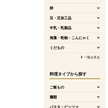
を開く
卵
を開く
豆・豆加工品
を開く
牛乳・乳製品
を開く
海藻・乾物・こんにゃく
を開く
くだもの
を開く
一覧を見る
料理タイプ
から探す
ご飯もの
を開く
麺類
を開く
パスタ・ピッツァ