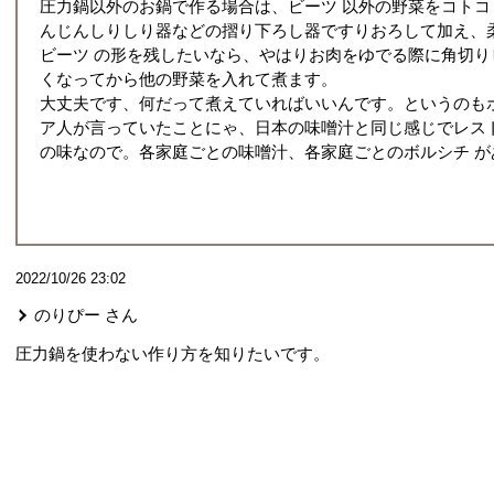
圧力鍋以外のお鍋で作る場合は、ビーツ 以外の野菜をコトコ
んじんしりしり器などの摺り下ろし器ですりおろして加え、
ビーツ の形を残したいなら、やはりお肉をゆでる際に角切
くなってから他の野菜を入れて煮ます。
大丈夫です、何だって煮えていればいいんです。というのも
ア人が言っていたことにゃ、日本の味噌汁と同じ感じでレス
の味なので。各家庭ごとの味噌汁、各家庭ごとのボルシチ 
2022/10/26 23:02
のりぴー
さん
圧力鍋を使わない作り方を知りたいです。