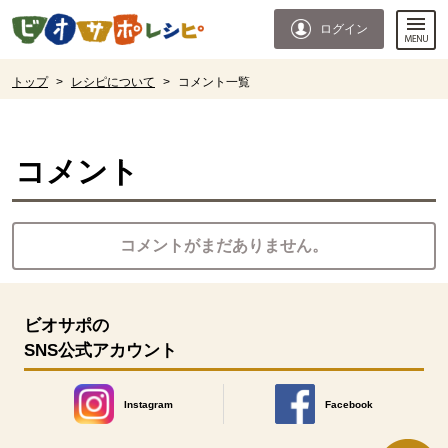
本文へジャンプする。
ページの先頭です。
ログイン
ここからサイト内共通メニューです。
サイト内共通メニューをスキップする
サイト内共通メニューここまで。
ここから現在位置です。
トップ
>
レシピについて
>
コメント一覧
現在位置ここまで
コメント
コメントがまだありません。
ビオサポの
SNS公式アカウント
Instagram
Facebook
別のウィンドウで開きます。
別のウィンドウで開きます