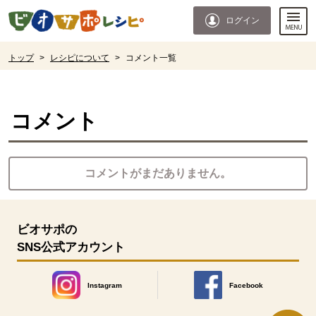
本文へジャンプする。
ページの先頭です。
ログイン
ここからサイト内共通メニューです。
サイト内共通メニューをスキップする
サイト内共通メニューここまで。
ここから現在位置です。
トップ
>
レシピについて
>
コメント一覧
現在位置ここまで
コメント
コメントがまだありません。
ビオサポの
SNS公式アカウント
Instagram
Facebook
別のウィンドウで開きます。
別のウィンドウで開きます