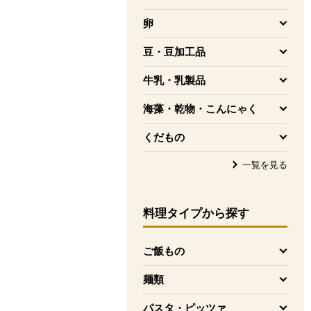
を開く
卵
を開く
豆・豆加工品
を開く
牛乳・乳製品
を開く
海藻・乾物・こんにゃく
を開く
くだもの
を開く
一覧を見る
料理タイプ
から探す
ご飯もの
を開く
麺類
を開く
パスタ・ピッツァ