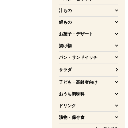
を開く
汁もの
を開く
鍋もの
を開く
お菓子・デザート
を開く
揚げ物
を開く
パン・サンドイッチ
を開く
サラダ
子ども・高齢者向け
を開く
おうち調味料
を開く
ドリンク
を開く
漬物・保存食
を開く