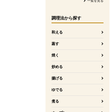
一覧を見る
調理法
から探す
和える
蒸す
焼く
炒める
揚げる
ゆでる
煮る