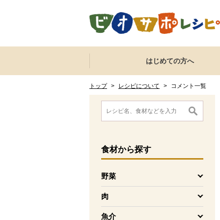
本文へジャンプする。
ページの先頭です。
ここからサイト内共通メニューです。
サイト内共通メニューをスキップする
はじめての方へ
サイト内共通メニューここまで。
ここから現在位置です。
現在位置ここまで
トップ
>
レシピについて
>
コメント一覧
ここから消費材検索メニューです。
消費材検索メニューここまで。
ここから本文です。
食材
から探す
野菜
を開く
肉
を開く
魚介