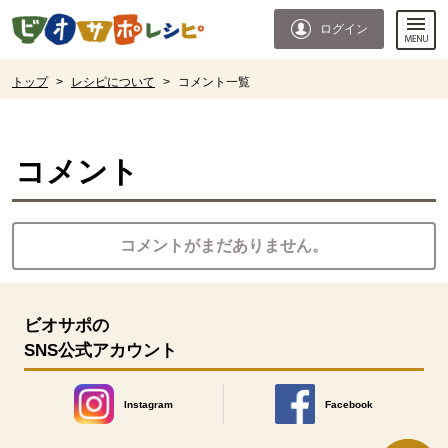
本文へジャンプする。
ページの先頭です。
ログイン
ここからサイト内共通メニューです。
サイト内共通メニューをスキップする
サイト内共通メニューここまで。
ここから現在位置です。
トップ
>
レシピについて
>
コメント一覧
現在位置ここまで
コメント
コメントがまだありません。
ビオサポの
SNS公式アカウント
Instagram
Facebook
別のウィンドウで開きます。
別のウィンドウで開きます