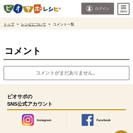
本文へジャンプする。
ページの先頭です。
ログイン
ここからサイト内共通メニューです。
サイト内共通メニューをスキップする
サイト内共通メニューここまで。
ここから現在位置です。
トップ
>
レシピについて
>
コメント一覧
現在位置ここまで
コメント
コメントがまだありません。
ビオサポの
SNS公式アカウント
Instagram
Facebook
別のウィンドウで開きます。
別のウィンドウで開きます