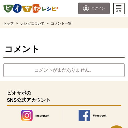
本文へジャンプする。
ページの先頭です。
ログイン
ここからサイト内共通メニューです。
サイト内共通メニューをスキップする
サイト内共通メニューここまで。
ここから現在位置です。
トップ
>
レシピについて
>
コメント一覧
現在位置ここまで
コメント
コメントがまだありません。
ビオサポの
SNS公式アカウント
Instagram
Facebook
別のウィンドウで開きます。
別のウィンドウで開きます