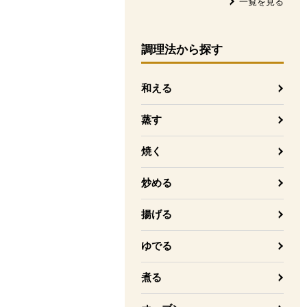
一覧を見る
調理法
から探す
和える
蒸す
焼く
炒める
揚げる
ゆでる
煮る