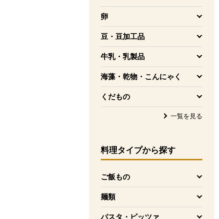
を開く
卵
を開く
豆・豆加工品
を開く
牛乳・乳製品
を開く
海藻・乾物・こんにゃく
を開く
くだもの
を開く
一覧を見る
料理タイプ
から探す
ご飯もの
を開く
麺類
を開く
パスタ・ピッツァ