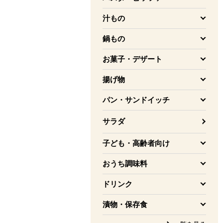
を開く
汁もの
を開く
鍋もの
を開く
お菓子・デザート
を開く
揚げ物
を開く
パン・サンドイッチ
を開く
サラダ
子ども・高齢者向け
を開く
おうち調味料
を開く
ドリンク
を開く
漬物・保存食
を開く