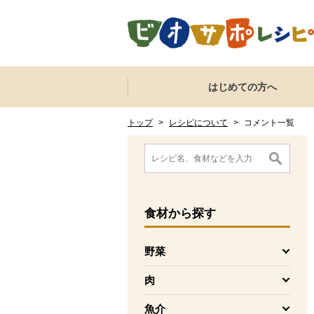
本文へジャンプする。
ページの先頭です。
ここからサイト内共通メニューです。
サイト内共通メニューをスキップする
はじめての方へ
サイト内共通メニューここまで。
ここから現在位置です。
現在位置ここまで
トップ
>
レシピについて
>
コメント一覧
ここから消費材検索メニューです。
消費材検索メニューここまで。
ここから本文です。
食材
から探す
野菜
を開く
肉
を開く
魚介