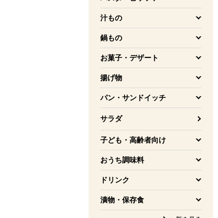
を開く
汁もの
を開く
鍋もの
を開く
お菓子・デザート
を開く
揚げ物
を開く
パン・サンドイッチ
を開く
サラダ
子ども・高齢者向け
を開く
おうち調味料
を開く
ドリンク
を開く
漬物・保存食
を開く