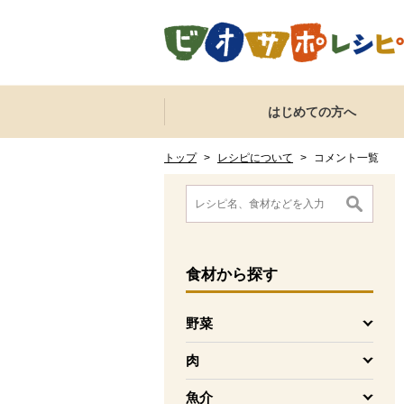
本文へジャンプする。
ページの先頭です。
ここからサイト内共通メニューです。
サイト内共通メニューをスキップする
はじめての方へ
サイト内共通メニューここまで。
ここから現在位置です。
現在位置ここまで
トップ
>
レシピについて
>
コメント一覧
ここから消費材検索メニューです。
消費材検索メニューここまで。
ここから本文です。
食材
から探す
野菜
を開く
肉
を開く
魚介