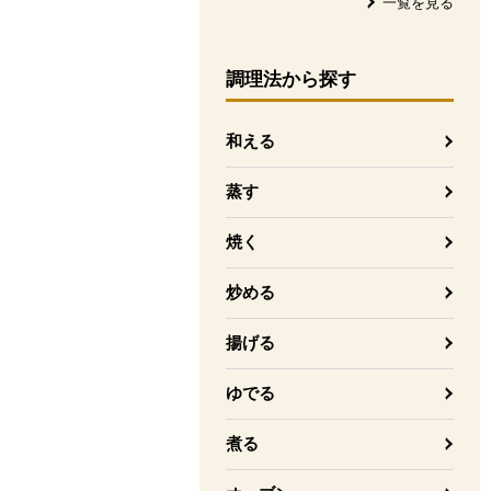
一覧を見る
調理法
から探す
和える
蒸す
焼く
炒める
揚げる
ゆでる
煮る