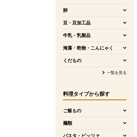
を開く
卵
を開く
豆・豆加工品
を開く
牛乳・乳製品
を開く
海藻・乾物・こんにゃく
を開く
くだもの
を開く
一覧を見る
料理タイプ
から探す
ご飯もの
を開く
麺類
を開く
パスタ・ピッツァ