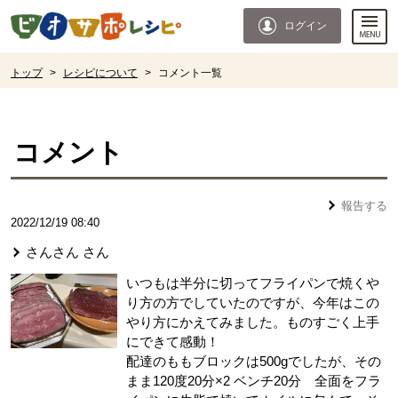
本文へジャンプする。
ページの先頭です。
ログイン
ここからサイト内共通メニューです。
サイト内共通メニューをスキップする
サイト内共通メニューここまで。
ここから現在位置です。
トップ
>
レシピについて
>
コメント一覧
現在位置ここまで
コメント
報告する
2022/12/19 08:40
さんさん
さん
いつもは半分に切ってフライパンで焼くや
り方の方でしていたのですが、今年はこの
やり方にかえてみました。ものすごく上手
にできて感動！
配達のももブロックは500gでしたが、その
まま120度20分×2 ベンチ20分 全面をフラ