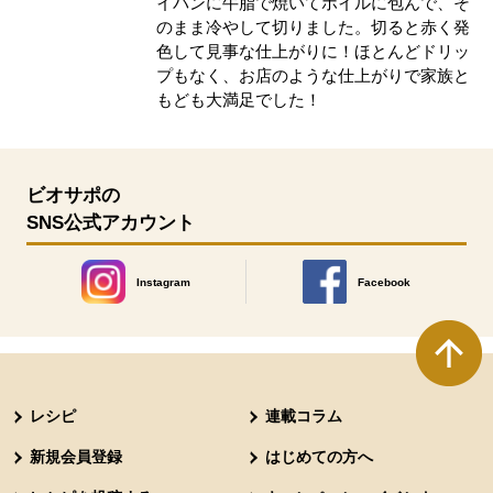
イパンに牛脂で焼いてホイルに包んで、そ
のまま冷やして切りました。切ると赤く発
色して見事な仕上がりに！ほとんどドリッ
プもなく、お店のような仕上がりで家族と
もども大満足でした！
ビオサポの
SNS公式アカウント
Instagram
Facebook
別のウィンドウで開きます。
別のウィンドウで開きます
本文ここまで。
ここから共通フッターメニューです。
レシピ
連載コラム
新規会員登録
はじめての方へ