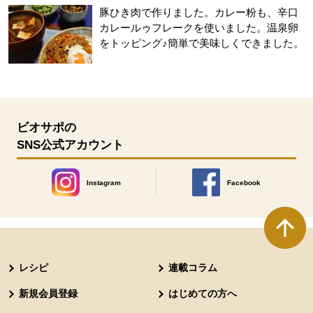
豚ひき肉で作りました。カレー粉も、辛口
カレールゥフレークを使いました。温泉卵
をトッピング♪簡単で美味しくできました。
ビオサポの
SNS公式アカウント
Instagram
Facebook
別のウィンドウで開きます。
別のウィンドウで開きます
本文ここまで。
ここから共通フッターメニューです。
レシピ
連載コラム
新規会員登録
はじめての方へ