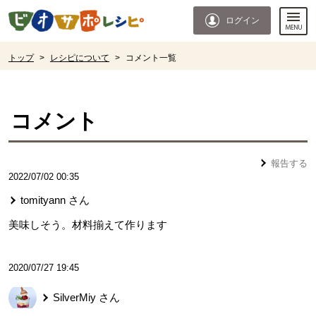
本文へジャンプする。
ページの先頭です。
ログイン
ここからサイト内共通メニューです。
サイト内共通メニューをスキップする
サイト内共通メニューここまで。
ここから現在位置です。
トップ
>
レシピについて
>
コメント一覧
現在位置ここまで
コメント
報告する
2022/07/02 00:35
tomityann
さん
美味しそう。材料揃えて作ります
2020/07/27 19:45
SilverMiy
さん