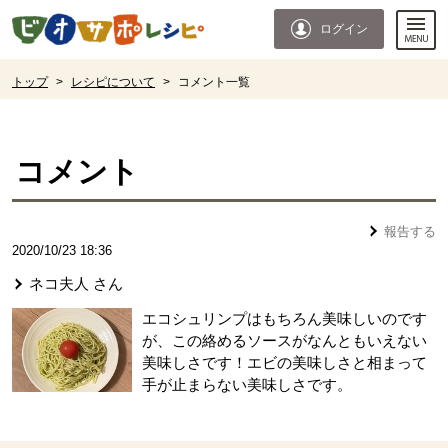
本文へジャンプする。
ページの先頭です。
ログイン
ここからサイト内共通メニューです。
サイト内共通メニューをスキップする
サイト内共通メニューここまで。
ここから現在位置です。
トップ
>
レシピについて
>
コメント一覧
現在位置ここまで
コメント
報告する
2020/10/23 18:36
ネコ夫人
さん
エコシュリンプはもちろん美味しいのです
が、この絡めるソースがなんともいえない
美味しさです！エビの美味しさと相まって
手が止まらない美味しさです。