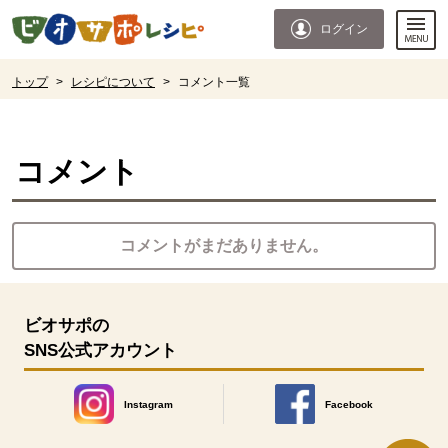
本文へジャンプする。
ページの先頭です。
ログイン
ここからサイト内共通メニューです。
サイト内共通メニューをスキップする
サイト内共通メニューここまで。
ここから現在位置です。
トップ
>
レシピについて
>
コメント一覧
現在位置ここまで
コメント
コメントがまだありません。
ビオサポの
SNS公式アカウント
Instagram
Facebook
別のウィンドウで開きます。
別のウィンドウで開きます