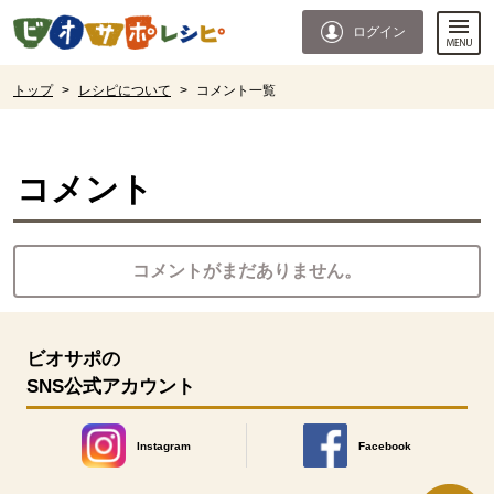
本文へジャンプする。
ページの先頭です。
ログイン
ここからサイト内共通メニューです。
サイト内共通メニューをスキップする
サイト内共通メニューここまで。
ここから現在位置です。
トップ
>
レシピについて
>
コメント一覧
現在位置ここまで
コメント
コメントがまだありません。
ビオサポの
SNS公式アカウント
Instagram
Facebook
別のウィンドウで開きます。
別のウィンドウで開きます