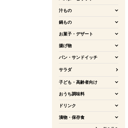
を開く
汁もの
を開く
鍋もの
を開く
お菓子・デザート
を開く
揚げ物
を開く
パン・サンドイッチ
を開く
サラダ
子ども・高齢者向け
を開く
おうち調味料
を開く
ドリンク
を開く
漬物・保存食
を開く