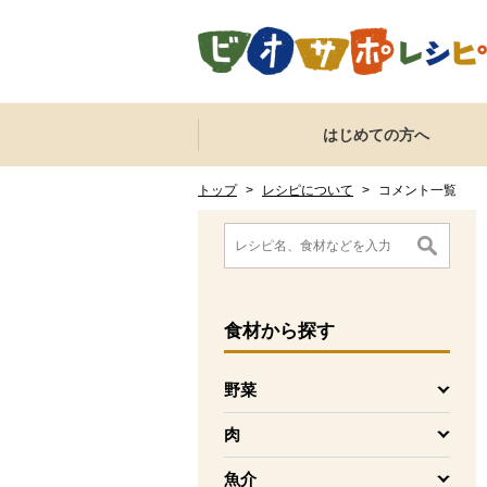
本文へジャンプする。
ページの先頭です。
ここからサイト内共通メニューです。
サイト内共通メニューをスキップする
はじめての方へ
サイト内共通メニューここまで。
ここから現在位置です。
現在位置ここまで
トップ
>
レシピについて
>
コメント一覧
ここから消費材検索メニューです。
消費材検索メニューここまで。
ここから本文です。
食材
から探す
野菜
を開く
肉
を開く
魚介