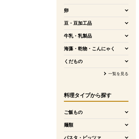
を開く
卵
を開く
豆・豆加工品
を開く
牛乳・乳製品
を開く
海藻・乾物・こんにゃく
を開く
くだもの
を開く
一覧を見る
料理タイプ
から探す
ご飯もの
を開く
麺類
を開く
パスタ・ピッツァ