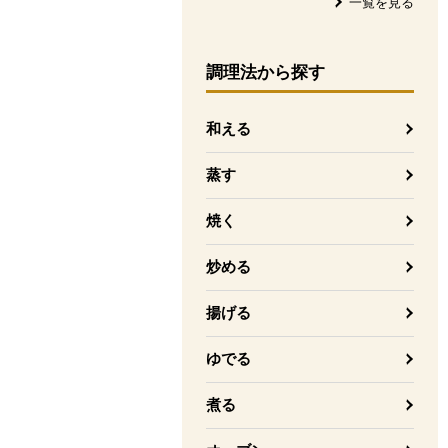
一覧を見る
調理法
から探す
和える
蒸す
焼く
炒める
揚げる
ゆでる
煮る