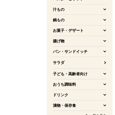
を開く
汁もの
を開く
鍋もの
を開く
お菓子・デザート
を開く
揚げ物
を開く
パン・サンドイッチ
を開く
サラダ
子ども・高齢者向け
を開く
おうち調味料
を開く
ドリンク
を開く
漬物・保存食
を開く