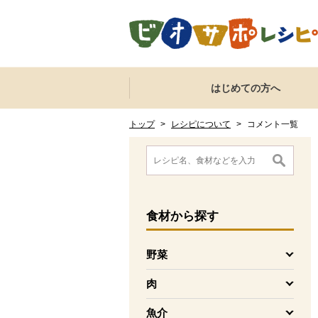
本文へジャンプする。
ページの先頭です。
ここからサイト内共通メニューです。
サイト内共通メニューをスキップする
はじめての方へ
サイト内共通メニューここまで。
ここから現在位置です。
現在位置ここまで
トップ
>
レシピについて
>
コメント一覧
ここから消費材検索メニューです。
消費材検索メニューここまで。
ここから本文です。
食材
から探す
野菜
を開く
肉
を開く
魚介