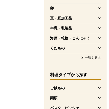
を開く
卵
を開く
豆・豆加工品
を開く
牛乳・乳製品
を開く
海藻・乾物・こんにゃく
を開く
くだもの
を開く
一覧を見る
料理タイプ
から探す
ご飯もの
を開く
麺類
を開く
パスタ・ピッツァ