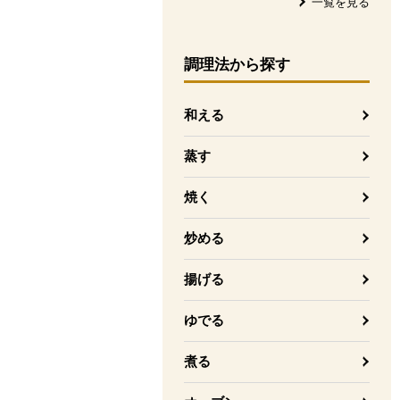
一覧を見る
調理法
から探す
和える
蒸す
焼く
炒める
揚げる
ゆでる
煮る