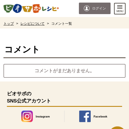
本文へジャンプする。
ページの先頭です。
ログイン
ここからサイト内共通メニューです。
サイト内共通メニューをスキップする
サイト内共通メニューここまで。
ここから現在位置です。
トップ
>
レシピについて
>
コメント一覧
現在位置ここまで
コメント
コメントがまだありません。
ビオサポの
SNS公式アカウント
Instagram
Facebook
別のウィンドウで開きます。
別のウィンドウで開きます