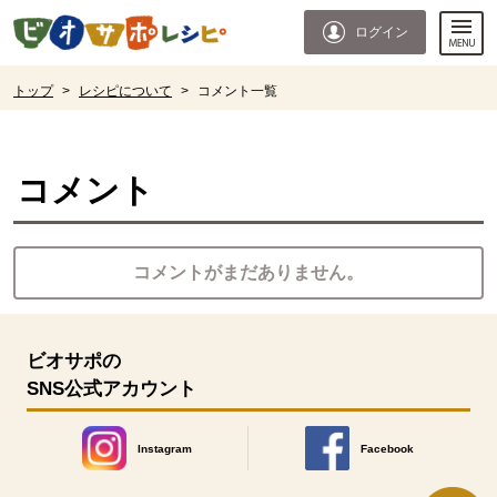
本文へジャンプする。
ページの先頭です。
ログイン
ここからサイト内共通メニューです。
サイト内共通メニューをスキップする
サイト内共通メニューここまで。
ここから現在位置です。
トップ
>
レシピについて
>
コメント一覧
現在位置ここまで
コメント
コメントがまだありません。
ビオサポの
SNS公式アカウント
Instagram
Facebook
別のウィンドウで開きます。
別のウィンドウで開きます