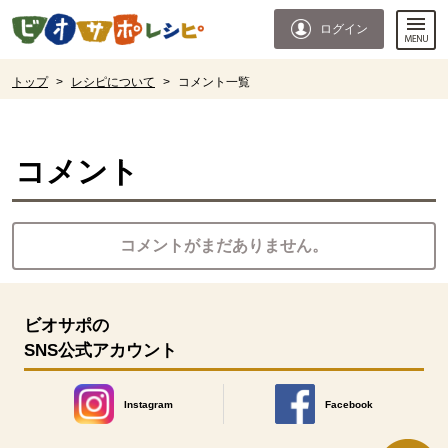
本文へジャンプする。
ページの先頭です。
ログイン
ここからサイト内共通メニューです。
サイト内共通メニューをスキップする
サイト内共通メニューここまで。
ここから現在位置です。
トップ
>
レシピについて
>
コメント一覧
現在位置ここまで
コメント
コメントがまだありません。
ビオサポの
SNS公式アカウント
Instagram
Facebook
別のウィンドウで開きます。
別のウィンドウで開きます