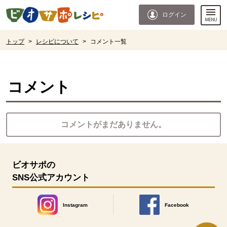
本文へジャンプする。
ページの先頭です。
ログイン
ここからサイト内共通メニューです。
サイト内共通メニューをスキップする
サイト内共通メニューここまで。
ここから現在位置です。
トップ
>
レシピについて
>
コメント一覧
現在位置ここまで
コメント
コメントがまだありません。
ビオサポの
SNS公式アカウント
Instagram
Facebook
別のウィンドウで開きます。
別のウィンドウで開きます