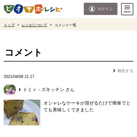
本文へジャンプする。
ページの先頭です。
ログイン
ここからサイト内共通メニューです。
サイト内共通メニューをスキップする
サイト内共通メニューここまで。
ここから現在位置です。
トップ
>
レシピについて
>
コメント一覧
現在位置ここまで
コメント
報告する
2021/04/08 21:17
トミィ－ズキッチン
さん
オシャレなケーキが混ぜるだけで簡単でと
ても美味しくできました