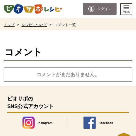
本文へジャンプする。
ページの先頭です。
ログイン
ここからサイト内共通メニューです。
サイト内共通メニューをスキップする
サイト内共通メニューここまで。
ここから現在位置です。
トップ
>
レシピについて
>
コメント一覧
現在位置ここまで
コメント
コメントがまだありません。
ビオサポの
SNS公式アカウント
Instagram
Facebook
別のウィンドウで開きます。
別のウィンドウで開きます