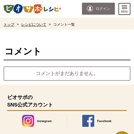
本文へジャンプする。
ページの先頭です。
ログイン
ここからサイト内共通メニューです。
サイト内共通メニューをスキップする
サイト内共通メニューここまで。
ここから現在位置です。
トップ
>
レシピについて
>
コメント一覧
現在位置ここまで
コメント
コメントがまだありません。
ビオサポの
SNS公式アカウント
Instagram
Facebook
別のウィンドウで開きます。
別のウィンドウで開きます