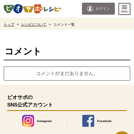
本文へジャンプする。
ページの先頭です。
ログイン
ここからサイト内共通メニューです。
サイト内共通メニューをスキップする
サイト内共通メニューここまで。
ここから現在位置です。
トップ
>
レシピについて
>
コメント一覧
現在位置ここまで
コメント
コメントがまだありません。
ビオサポの
SNS公式アカウント
Instagram
Facebook
別のウィンドウで開きます。
別のウィンドウで開きます