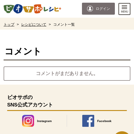
本文へジャンプする。
ページの先頭です。
ログイン
ここからサイト内共通メニューです。
サイト内共通メニューをスキップする
サイト内共通メニューここまで。
ここから現在位置です。
トップ
>
レシピについて
>
コメント一覧
現在位置ここまで
コメント
コメントがまだありません。
ビオサポの
SNS公式アカウント
Instagram
Facebook
別のウィンドウで開きます。
別のウィンドウで開きます