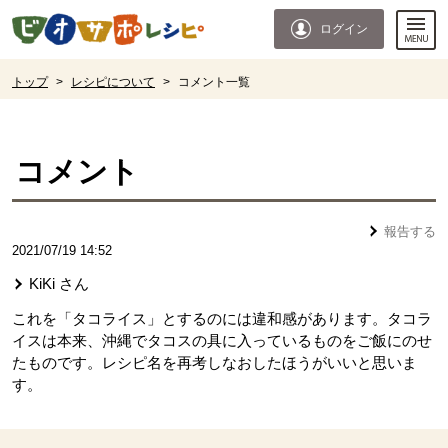
本文へジャンプする。
ページの先頭です。
ログイン
ここからサイト内共通メニューです。
サイト内共通メニューをスキップする
サイト内共通メニューここまで。
ここから現在位置です。
トップ
>
レシピについて
>
コメント一覧
現在位置ここまで
コメント
報告する
2021/07/19 14:52
KiKi
さん
これを「タコライス」とするのには違和感があります。タコラ
イスは本来、沖縄でタコスの具に入っているものをご飯にのせ
たものです。レシピ名を再考しなおしたほうがいいと思いま
す。