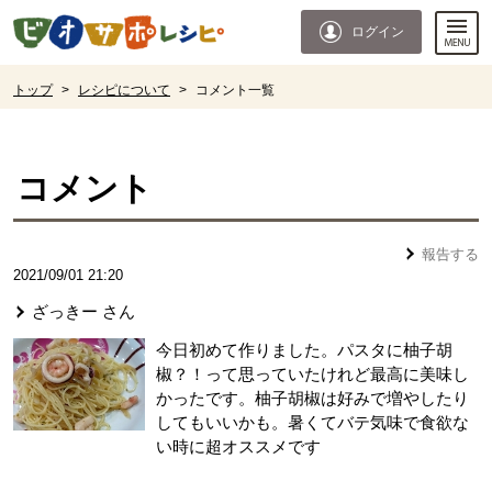
本文へジャンプする。
ページの先頭です。
ログイン
ここからサイト内共通メニューです。
サイト内共通メニューをスキップする
サイト内共通メニューここまで。
ここから現在位置です。
トップ
>
レシピについて
>
コメント一覧
現在位置ここまで
コメント
報告する
2021/09/01 21:20
ざっきー
さん
今日初めて作りました。パスタに柚子胡
椒？！って思っていたけれど最高に美味し
かったです。柚子胡椒は好みで増やしたり
してもいいかも。暑くてバテ気味で食欲な
い時に超オススメです