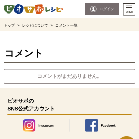
本文へジャンプする。
ページの先頭です。
ログイン
ここからサイト内共通メニューです。
サイト内共通メニューをスキップする
サイト内共通メニューここまで。
ここから現在位置です。
トップ
>
レシピについて
>
コメント一覧
現在位置ここまで
コメント
コメントがまだありません。
ビオサポの
SNS公式アカウント
Instagram
Facebook
別のウィンドウで開きます。
別のウィンドウで開きます