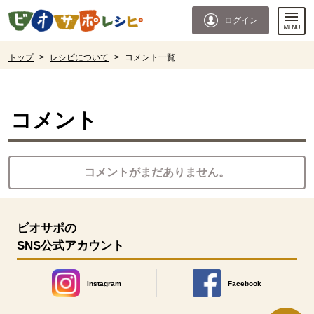
本文へジャンプする。
ページの先頭です。
ログイン
ここからサイト内共通メニューです。
サイト内共通メニューをスキップする
サイト内共通メニューここまで。
ここから現在位置です。
トップ
>
レシピについて
>
コメント一覧
現在位置ここまで
コメント
コメントがまだありません。
ビオサポの
SNS公式アカウント
Instagram
Facebook
別のウィンドウで開きます。
別のウィンドウで開きます