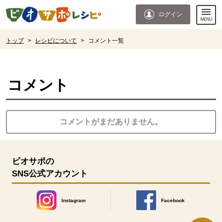
本文へジャンプする。
ページの先頭です。
ログイン
ここからサイト内共通メニューです。
サイト内共通メニューをスキップする
サイト内共通メニューここまで。
ここから現在位置です。
トップ
>
レシピについて
>
コメント一覧
現在位置ここまで
コメント
コメントがまだありません。
ビオサポの
SNS公式アカウント
Instagram
Facebook
別のウィンドウで開きます。
別のウィンドウで開きます