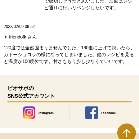
で成功しそうだと思いました。次回はレシ
ピ通りに行いリベンジしたいです。
2022/02/09 09:52
friendofk
さん
120度では全然固まりませんでした。160度に上げて焼いたら、
ガトーショコラの様になってしまいました。他のレシピを見る
と温度が150度位です。甘さももう少し少なくていいです。
ビオサポの
SNS公式アカウント
Instagram
Facebook
別のウィンドウで開きます。
別のウィンドウで開きます
本文ここまで。
ここから共通フッターメニューです。