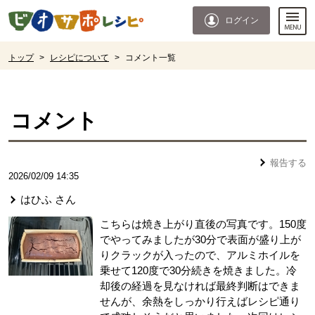
本文へジャンプする。
ページの先頭です。
ログイン
ここからサイト内共通メニューです。
サイト内共通メニューをスキップする
サイト内共通メニューここまで。
ここから現在位置です。
トップ
>
レシピについて
>
コメント一覧
現在位置ここまで
コメント
報告する
2026/02/09 14:35
はひふ
さん
こちらは焼き上がり直後の写真です。150度
でやってみましたが30分で表面が盛り上が
りクラックが入ったので、アルミホイルを
乗せて120度で30分続きを焼きました。冷
却後の経過を見なければ最終判断はできま
せんが、余熱をしっかり行えばレシピ通り