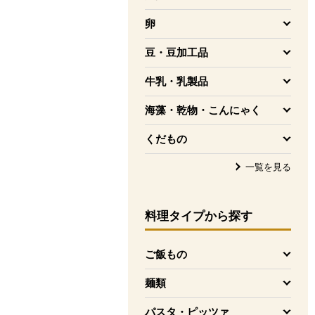
を開く
卵
を開く
豆・豆加工品
を開く
牛乳・乳製品
を開く
海藻・乾物・こんにゃく
を開く
くだもの
を開く
一覧を見る
料理タイプ
から探す
ご飯もの
を開く
麺類
を開く
パスタ・ピッツァ