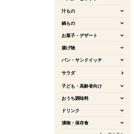
を開く
汁もの
を開く
鍋もの
を開く
お菓子・デザート
を開く
揚げ物
を開く
パン・サンドイッチ
を開く
サラダ
子ども・高齢者向け
を開く
おうち調味料
を開く
ドリンク
を開く
漬物・保存食
を開く