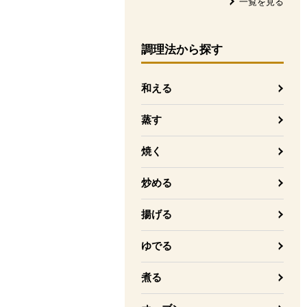
一覧を見る
調理法
から探す
和える
蒸す
焼く
炒める
揚げる
ゆでる
煮る