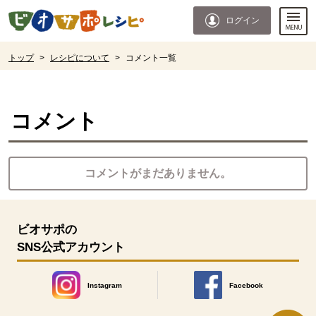
本文へジャンプする。
ページの先頭です。
ログイン
ここからサイト内共通メニューです。
サイト内共通メニューをスキップする
サイト内共通メニューここまで。
ここから現在位置です。
トップ
>
レシピについて
>
コメント一覧
現在位置ここまで
コメント
コメントがまだありません。
ビオサポの
SNS公式アカウント
Instagram
Facebook
別のウィンドウで開きます。
別のウィンドウで開きます