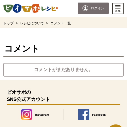
本文へジャンプする。
ページの先頭です。
ログイン
ここからサイト内共通メニューです。
サイト内共通メニューをスキップする
サイト内共通メニューここまで。
ここから現在位置です。
トップ
>
レシピについて
>
コメント一覧
現在位置ここまで
コメント
コメントがまだありません。
ビオサポの
SNS公式アカウント
Instagram
Facebook
別のウィンドウで開きます。
別のウィンドウで開きます