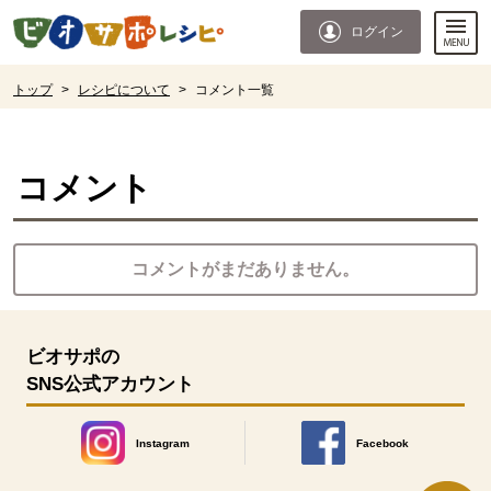
本文へジャンプする。
ページの先頭です。
ログイン
ここからサイト内共通メニューです。
サイト内共通メニューをスキップする
サイト内共通メニューここまで。
ここから現在位置です。
トップ
>
レシピについて
>
コメント一覧
現在位置ここまで
コメント
コメントがまだありません。
ビオサポの
SNS公式アカウント
Instagram
Facebook
別のウィンドウで開きます。
別のウィンドウで開きます