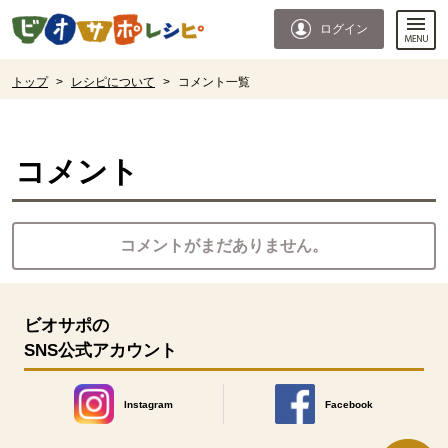
本文へジャンプする。
ページの先頭です。
ログイン
ここからサイト内共通メニューです。
サイト内共通メニューをスキップする
サイト内共通メニューここまで。
ここから現在位置です。
トップ
>
レシピについて
>
コメント一覧
現在位置ここまで
コメント
コメントがまだありません。
ビオサポの
SNS公式アカウント
Instagram
Facebook
別のウィンドウで開きます。
別のウィンドウで開きます