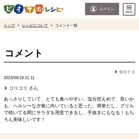
本文へジャンプする。
ページの先頭です。
ログイン
ここからサイト内共通メニューです。
サイト内共通メニューをスキップする
サイト内共通メニューここまで。
ここから現在位置です。
トップ
>
レシピについて
>
コメント一覧
現在位置ここまで
コメント
報告する
2023/04/19 21:11
コリコリ
さん
あっさりしていて、とても食べやすい。塩分控えめで、良いか
も。ヘルシーな夕食に向いていると思った。簡単だし、グリル
で焼いてる間にサラダを用意できるし、手抜きにもなる！もち
ろん美味しいです！