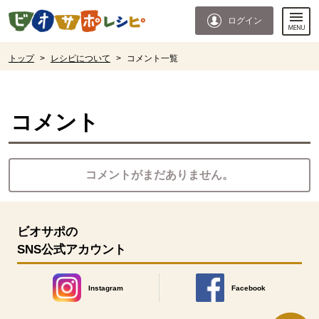
本文へジャンプする。
ページの先頭です。
ログイン
ここからサイト内共通メニューです。
サイト内共通メニューをスキップする
サイト内共通メニューここまで。
ここから現在位置です。
トップ
>
レシピについて
>
コメント一覧
現在位置ここまで
コメント
コメントがまだありません。
ビオサポの
SNS公式アカウント
Instagram
Facebook
別のウィンドウで開きます。
別のウィンドウで開きます